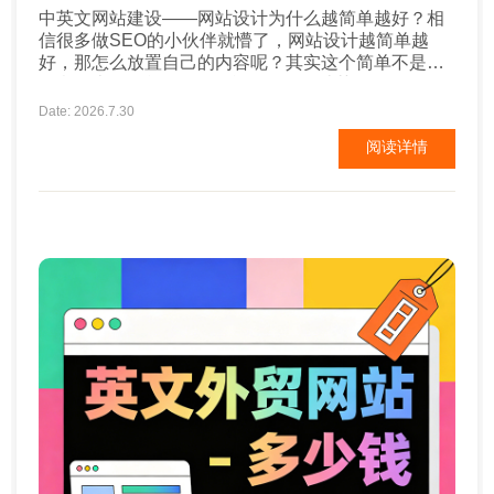
中英文网站建设——网站设计为什么越简单越好？相
信很多做SEO的小伙伴就懵了，网站设计越简单越
好，那怎么放置自己的内容呢？其实这个简单不是字
面意思上的简单。 1、简单的网页设计获得更多的转
换 一项又一项研究证明，简单的网页设计比繁复的网
Date: 2026.7.30
站有更多的转化率。许多电商店主甚至表示，在简化
阅读详情
了网站后，销售额出现了大幅增长。试图通过拉出所
有的花哨的东西来促进销售是很诱人的，但是过于努
力实际上会产生相反的效果...