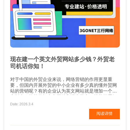
现在建一个英文外贸网站多少钱？外贸老
司机话你知！
对于中国的外贸企业来说，网络营销的作用更显重
要，但国内开展外贸的中小企业有多少真的懂外贸网
站的营销呢？有的企业认为英文网站就是增加一个语
言版本，简单的把中文网站翻译为英文，就能开展好
外贸营销推广了？ 其实不然，英文网站设计中国化，
Date: 2026.3.4
不符合国外用户浏览习惯，导致外国人很难找到他想
阅读详情
要的资讯和浏览习惯感觉别扭；同时也忽略了国外当
地用户习惯，忽略了当地的知名的网站和黄页等采购
商常用的工具。因此外贸企业如果要建立一个合...