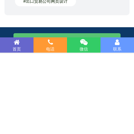
#出口贸易公司网页设计
15989229398（微信咨询）
首页
电话
微信
联系
专业做网站 · ￥明码实价！
电话：020-85628720
QQ：237673564
匠心打造精品，用心成就经典！携手客户共创双赢！