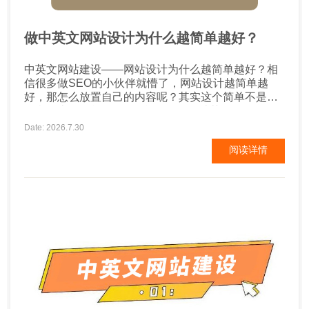
做中英文网站设计为什么越简单越好？
中英文网站建设——网站设计为什么越简单越好？相
信很多做SEO的小伙伴就懵了，网站设计越简单越
好，那怎么放置自己的内容呢？其实这个简单不是字
面意思上的简单。 1、简单的网页设计获得更多的转
换 一项又一项研究证明，简单的网页设计比繁复的网
Date: 2026.7.30
站有更多的转化率。许多电商店主甚至表示，在简化
阅读详情
了网站后，销售额出现了大幅增长。试图通过拉出所
有的花哨的东西来促进销售是很诱人的，但是过于努
力实际上会产生相反的效果...