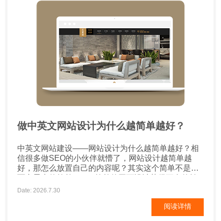
做中英文网站设计为什么越简单越好？
中英文网站建设——网站设计为什么越简单越好？相
信很多做SEO的小伙伴就懵了，网站设计越简单越
好，那怎么放置自己的内容呢？其实这个简单不是字
面意思上的简单。 1、简单的网页设计获得更多的转
换 一项又一项研究证明，简单的网页设计比繁复的网
Date: 2026.7.30
站有更多的转化率。许多电商店主甚至表示，在简化
阅读详情
了网站后，销售额出现了大幅增长。试图通过拉出所
有的花哨的东西来促进销售是很诱人的，但是过于努