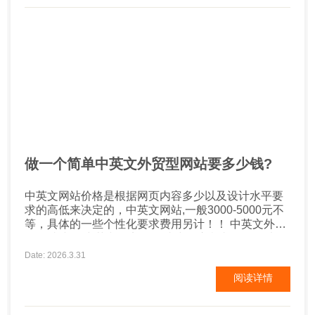
力实际上会产生相反的效果...
做一个简单中英文外贸型网站要多少钱?
中英文网站价格是根据网页内容多少以及设计水平要
求的高低来决定的，中英文网站,一般3000-5000元不
等，具体的一些个性化要求费用另计！！ 中英文外贸
型网站建设,中英文外贸型网站建设注意事项！ 1.选择
优质的美国服务器，保证安全性和打开速度。 2.主要
Date: 2026.3.31
网站的布局，做好seo布局对排名比较好。因为我们做
阅读详情
网站目的也是希望客户能找到我们 3.要考虑网站的转
化，和用户体验。...