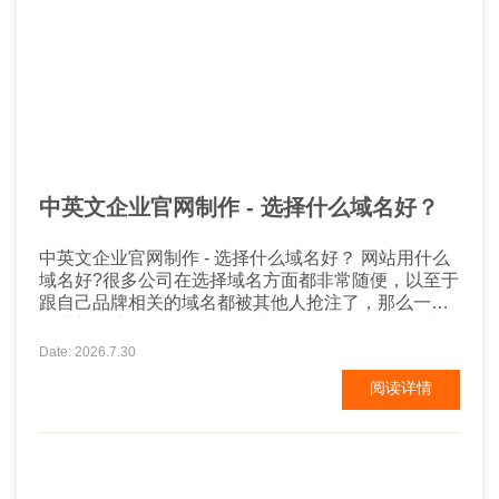
中英文企业官网制作 - 选择什么域名好？
中英文企业官网制作 - 选择什么域名好？ 网站用什么
域名好?很多公司在选择域名方面都非常随便，以至于
跟自己品牌相关的域名都被其他人抢注了，那么一家
企业想要注册一个好域名到底需要怎么做呢? 1、选择
企业名称拼音作为网站域名 这是命名域名的好方法。
Date: 2026.7.30
互联网上的许多企业网站都使用这种方式，如海尔集
阅读详情
团的域名：http://haier.com，华为公司：
http://huawei.com。这种命...