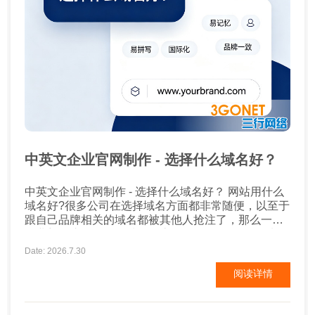
中英文企业官网制作 - 选择什么域名好？
中英文企业官网制作 - 选择什么域名好？ 网站用什么
域名好?很多公司在选择域名方面都非常随便，以至于
跟自己品牌相关的域名都被其他人抢注了，那么一家
企业想要注册一个好域名到底需要怎么做呢? 1、选择
企业名称拼音作为网站域名 这是命名域名的好方法。
Date: 2026.7.30
互联网上的许多企业网站都使用这种方式，如海尔集
阅读详情
团的域名：http://haier.com，华为公司：
http://huawei.com。这种命...