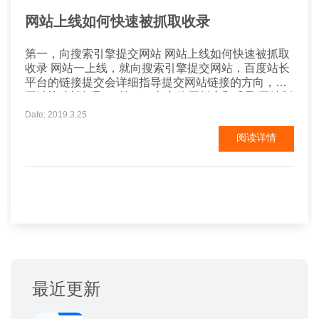
网站上线如何快速被抓取收录
第一，向搜索引擎提交网站 网站上线如何快速被抓取
收录 网站一上线，就向搜索引擎提交网站，百度站长
平台的链接提交会详细指导提交网站链接的方向，让
网站快速被抓取。 第二，文章的原创度和质量 网站制
作初期，一定要遵循渐进的原则，每天更新3-5篇文
Date: 2019.3.25
章，不要太多。另外文章的内容尽量是自己的一些经
阅读详情
验心得，不要去网上抄袭，当然可以借鉴优秀的文章
思路。把有用的，实在的文章记录下来，然后进行...
最近更新